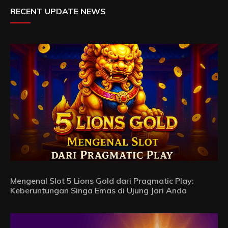
RECENT UPDATE NEWS
Mengenal Slot 5 Lions Gold dari Pragmatic Play:
Keberuntungan Singa Emas di Ujung Jari Anda