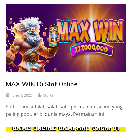
MAX WIN Di Slot Online
June 1, 2025
Morts
Slot online adalah salah satu permainan kasino yang
paling populer di dunia maya. Permainan ini