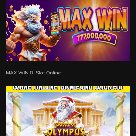
MAX WIN Di Slot Online