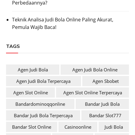
Perbedaannya?
Teknik Analisa Judi Bola Online Paling Akurat,
Pemula Wajib Baca!
TAGS
Agen Judi Bola
Agen Judi Bola Online
Agen Judi Bola Terpercaya
Agen Sbobet
Agen Slot Online
Agen Slot Online Terpercaya
Bandardominoqqonline
Bandar Judi Bola
Bandar Judi Bola Terpercaya
Bandar Slot777
Bandar Slot Online
Casinoonline
Judi Bola