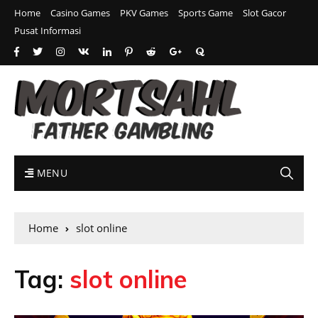
Home
Casino Games
PKV Games
Sports Game
Slot Gacor
Pusat Informasi
MENU
Home
slot online
Tag:
slot online