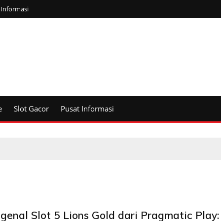
 Informasi
e
Slot Gacor
Pusat Informasi
genal Slot 5 Lions Gold dari Pragmatic Play: