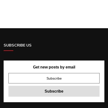
SUBSCRIBE US
Get new posts by email