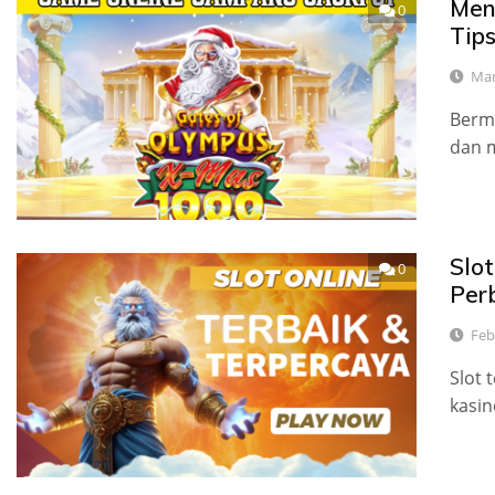
Men
0
Tip
Mar
Berm
dan 
Slot
0
Per
Feb
Slot 
kasin