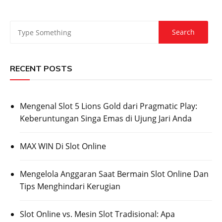
RECENT POSTS
Mengenal Slot 5 Lions Gold dari Pragmatic Play:
Keberuntungan Singa Emas di Ujung Jari Anda
MAX WIN Di Slot Online
Mengelola Anggaran Saat Bermain Slot Online Dan
Tips Menghindari Kerugian
Slot Online vs. Mesin Slot Tradisional: Apa