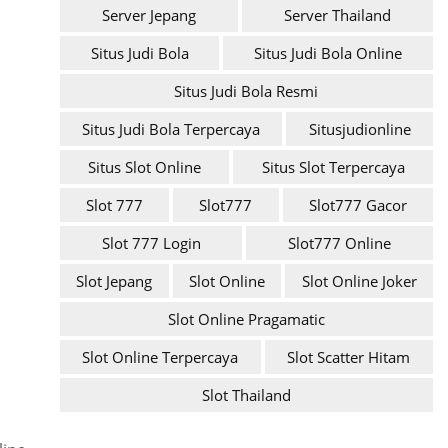
Server Jepang
Server Thailand
Situs Judi Bola
Situs Judi Bola Online
Situs Judi Bola Resmi
Situs Judi Bola Terpercaya
Situsjudionline
Situs Slot Online
Situs Slot Terpercaya
Slot 777
Slot777
Slot777 Gacor
Slot 777 Login
Slot777 Online
Slot Jepang
Slot Online
Slot Online Joker
Slot Online Pragamatic
Slot Online Terpercaya
Slot Scatter Hitam
Slot Thailand