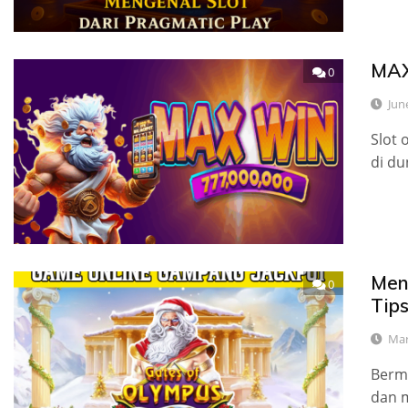
MAX
0
Jun
Slot 
di du
Men
0
Tip
Mar
Berm
dan 