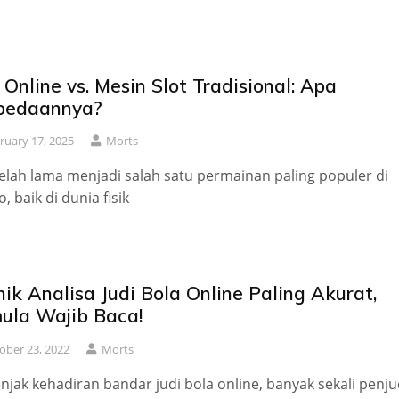
 Online vs. Mesin Slot Tradisional: Apa
bedaannya?
ruary 17, 2025
Morts
telah lama menjadi salah satu permainan paling populer di
o, baik di dunia fisik
ik Analisa Judi Bola Online Paling Akurat,
ula Wajib Baca!
ober 23, 2022
Morts
jak kehadiran bandar judi bola online, banyak sekali penju