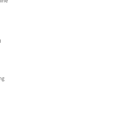
line
a
ng