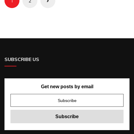
1
2
pagination
SUBSCRIBE US
Get new posts by email