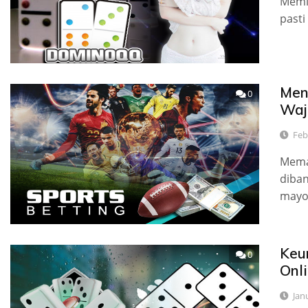
Memil
pasti
Men
0
Waj
Feb
Mema
diban
mayo
Keu
0
Onl
Jan