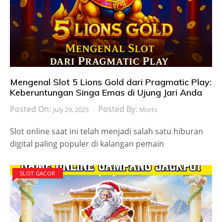
Mengenal Slot 5 Lions Gold dari Pragmatic Play:
Keberuntungan Singa Emas di Ujung Jari Anda
Posted On:
Posted By:
July 29, 2025
Morts
Slot online saat ini telah menjadi salah satu hiburan
digital paling populer di kalangan pemain
SLOT GACOR