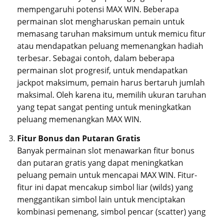
mempengaruhi potensi MAX WIN. Beberapa
permainan slot mengharuskan pemain untuk
memasang taruhan maksimum untuk memicu fitur
atau mendapatkan peluang memenangkan hadiah
terbesar. Sebagai contoh, dalam beberapa
permainan slot progresif, untuk mendapatkan
jackpot maksimum, pemain harus bertaruh jumlah
maksimal. Oleh karena itu, memilih ukuran taruhan
yang tepat sangat penting untuk meningkatkan
peluang memenangkan MAX WIN.
Fitur Bonus dan Putaran Gratis
Banyak permainan slot menawarkan fitur bonus
dan putaran gratis yang dapat meningkatkan
peluang pemain untuk mencapai MAX WIN. Fitur-
fitur ini dapat mencakup simbol liar (wilds) yang
menggantikan simbol lain untuk menciptakan
kombinasi pemenang, simbol pencar (scatter) yang