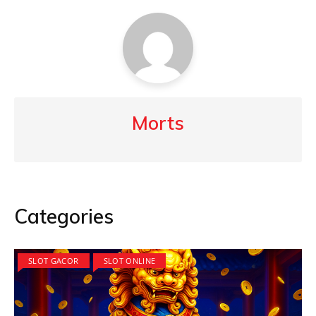
Morts
Categories
SLOT GACOR
SLOT ONLINE