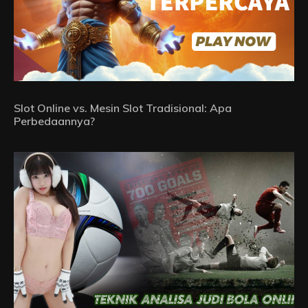
Slot Online vs. Mesin Slot Tradisional: Apa
Perbedaannya?