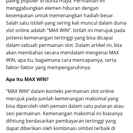
paling populer di dunia maya. Permainan ini
menggabungkan elemen hiburan dengan
kesempatan untuk memenangkan hadiah besar.
Salah satu istilah yang sering kali muncul dalam dunia
slot online adalah “MAX WIN”. Istilah ini merujuk pada
potensi kemenangan tertinggi yang bisa dicapai
dalam sebuah permainan slot. Dalam artikel ini, kita
akan membahas secara mendalam mengenai MAX
WIN, apa itu, bagaimana cara mencapainya, serta
faktor-faktor yang mempengaruhinya.
Apa Itu MAX WIN?
“MAX WIN” dalam konteks permainan slot online
merujuk pada jumlah kemenangan maksimal yang
bisa diperoleh oleh pemain dalam satu putaran atau
sesi permainan. Kemenangan maksimal ini biasanya
dihitung berdasarkan pembayaran tertinggi yang
dapat diberikan oleh kombinasi simbol terbaik di