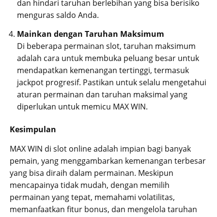
dan hindari taruhan berlebihan yang bisa berisiko
menguras saldo Anda.
Mainkan dengan Taruhan Maksimum
Di beberapa permainan slot, taruhan maksimum
adalah cara untuk membuka peluang besar untuk
mendapatkan kemenangan tertinggi, termasuk
jackpot progresif. Pastikan untuk selalu mengetahui
aturan permainan dan taruhan maksimal yang
diperlukan untuk memicu MAX WIN.
Kesimpulan
MAX WIN di slot online adalah impian bagi banyak
pemain, yang menggambarkan kemenangan terbesar
yang bisa diraih dalam permainan. Meskipun
mencapainya tidak mudah, dengan memilih
permainan yang tepat, memahami volatilitas,
memanfaatkan fitur bonus, dan mengelola taruhan