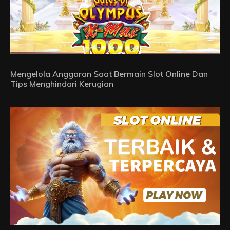
Mengelola Anggaran Saat Bermain Slot Online Dan
Tips Menghindari Kerugian