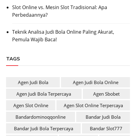
Slot Online vs. Mesin Slot Tradisional: Apa
Perbedaannya?
Teknik Analisa Judi Bola Online Paling Akurat,
Pemula Wajib Baca!
TAGS
Agen Judi Bola
Agen Judi Bola Online
Agen Judi Bola Terpercaya
Agen Sbobet
Agen Slot Online
Agen Slot Online Terpercaya
Bandardominoqqonline
Bandar Judi Bola
Bandar Judi Bola Terpercaya
Bandar Slot777