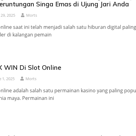
eruntungan Singa Emas di Ujung Jari Anda
y 29, 2025
Morts
online saat ini telah menjadi salah satu hiburan digital palin
er di kalangan pemain
 WIN Di Slot Online
e 1, 2025
Morts
online adalah salah satu permainan kasino yang paling popu
nia maya. Permainan ini