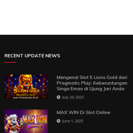
RECENT UPDATE NEWS
Mengenal Slot 5 Lions Gold dari
Pragmatic Play: Keberuntungan
Singa Emas di Ujung Jari Anda
July 29, 2025
MAX WIN Di Slot Online
June 1, 2025