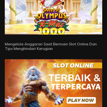
Mengelola Anggaran Saat Bermain Slot Online Dan
Tips Menghindari Kerugian