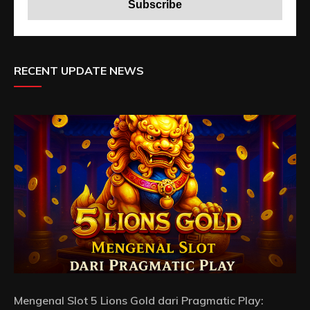
RECENT UPDATE NEWS
Mengenal Slot 5 Lions Gold dari Pragmatic Play: