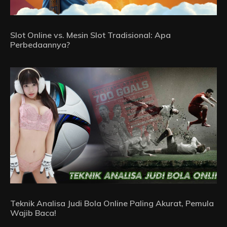
Slot Online vs. Mesin Slot Tradisional: Apa
Perbedaannya?
Teknik Analisa Judi Bola Online Paling Akurat, Pemula
Wajib Baca!