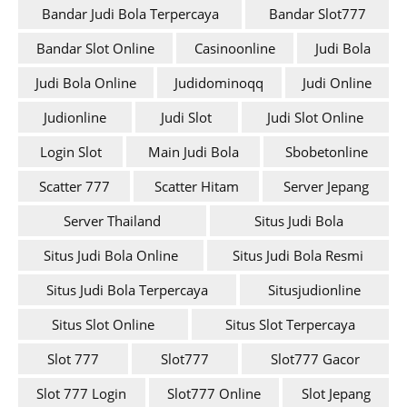
Bandar Judi Bola Terpercaya
Bandar Slot777
Bandar Slot Online
Casinoonline
Judi Bola
Judi Bola Online
Judidominoqq
Judi Online
Judionline
Judi Slot
Judi Slot Online
Login Slot
Main Judi Bola
Sbobetonline
Scatter 777
Scatter Hitam
Server Jepang
Server Thailand
Situs Judi Bola
Situs Judi Bola Online
Situs Judi Bola Resmi
Situs Judi Bola Terpercaya
Situsjudionline
Situs Slot Online
Situs Slot Terpercaya
Slot 777
Slot777
Slot777 Gacor
Slot 777 Login
Slot777 Online
Slot Jepang