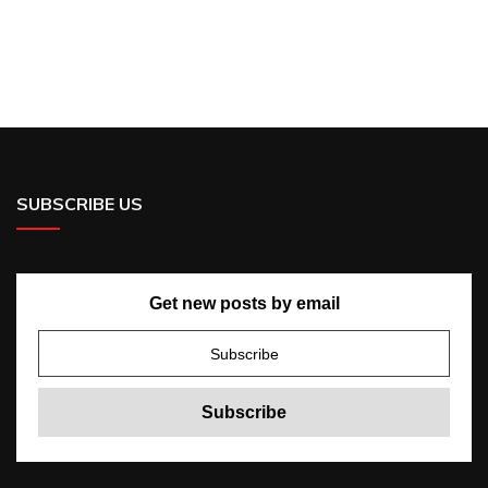
SUBSCRIBE US
Get new posts by email