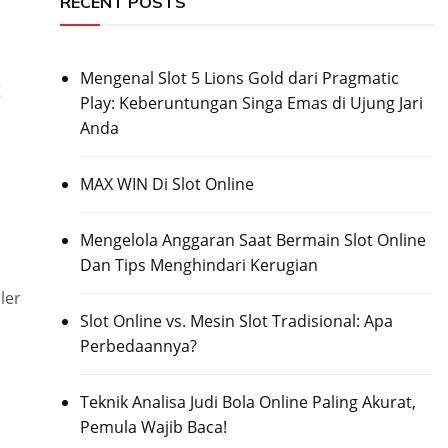
RECENT POSTS
Mengenal Slot 5 Lions Gold dari Pragmatic
g
Play: Keberuntungan Singa Emas di Ujung Jari
Anda
MAX WIN Di Slot Online
Mengelola Anggaran Saat Bermain Slot Online
Dan Tips Menghindari Kerugian
ler
Slot Online vs. Mesin Slot Tradisional: Apa
Perbedaannya?
Teknik Analisa Judi Bola Online Paling Akurat,
Pemula Wajib Baca!