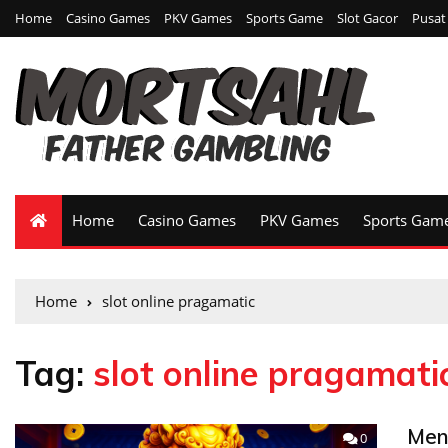
Home
Casino Games
PKV Games
Sports Game
Slot Gacor
Pusat
Home
Casino Games
PKV Games
Sports Gam
Home
slot online pragamatic
Tag:
slot online pragamati
Men
0