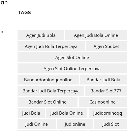
Dan
TAGS
an
Agen Judi Bola
Agen Judi Bola Online
Agen Judi Bola Terpercaya
Agen Sbobet
Agen Slot Online
Agen Slot Online Terpercaya
Bandardominoqqonline
Bandar Judi Bola
Bandar Judi Bola Terpercaya
Bandar Slot777
Bandar Slot Online
Casinoonline
Judi Bola
Judi Bola Online
Judidominoqq
Judi Online
Judionline
Judi Slot