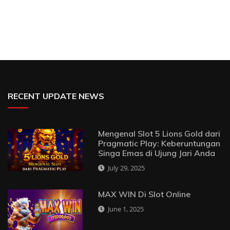
RECENT UPDATE NEWS
Mengenal Slot 5 Lions Gold dari
Pragmatic Play: Keberuntungan
Singa Emas di Ujung Jari Anda
July 29, 2025
MAX WIN Di Slot Online
June 1, 2025