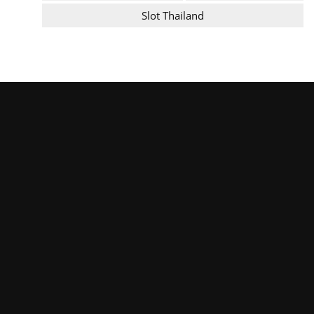
Slot Thailand