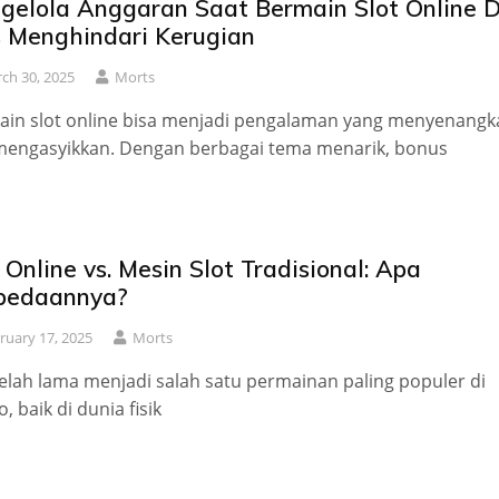
gelola Anggaran Saat Bermain Slot Online 
s Menghindari Kerugian
ch 30, 2025
Morts
ain slot online bisa menjadi pengalaman yang menyenangk
mengasyikkan. Dengan berbagai tema menarik, bonus
 Online vs. Mesin Slot Tradisional: Apa
bedaannya?
ruary 17, 2025
Morts
telah lama menjadi salah satu permainan paling populer di
o, baik di dunia fisik