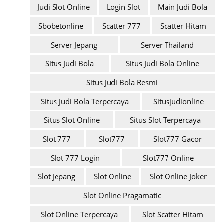
Judi Slot Online
Login Slot
Main Judi Bola
Sbobetonline
Scatter 777
Scatter Hitam
Server Jepang
Server Thailand
Situs Judi Bola
Situs Judi Bola Online
Situs Judi Bola Resmi
Situs Judi Bola Terpercaya
Situsjudionline
Situs Slot Online
Situs Slot Terpercaya
Slot 777
Slot777
Slot777 Gacor
Slot 777 Login
Slot777 Online
Slot Jepang
Slot Online
Slot Online Joker
Slot Online Pragamatic
Slot Online Terpercaya
Slot Scatter Hitam