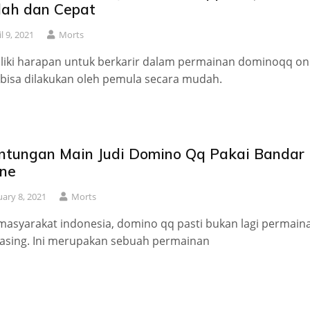
ah dan Cepat
l 9, 2021
Morts
iki harapan untuk berkarir dalam permainan dominoqq on
 bisa dilakukan oleh pemula secara mudah.
ntungan Main Judi Domino Qq Pakai Bandar
ine
uary 8, 2021
Morts
masyarakat indonesia, domino qq pasti bukan lagi permain
asing. Ini merupakan sebuah permainan