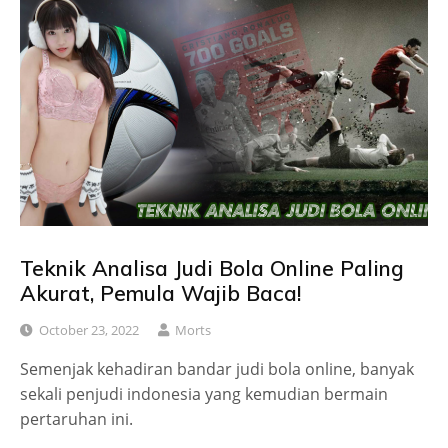
Teknik Analisa Judi Bola Online Paling
Akurat, Pemula Wajib Baca!
October 23, 2022
Morts
Semenjak kehadiran bandar judi bola online, banyak
sekali penjudi indonesia yang kemudian bermain
pertaruhan ini.