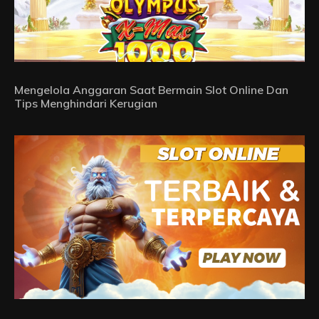
Mengelola Anggaran Saat Bermain Slot Online Dan
Tips Menghindari Kerugian