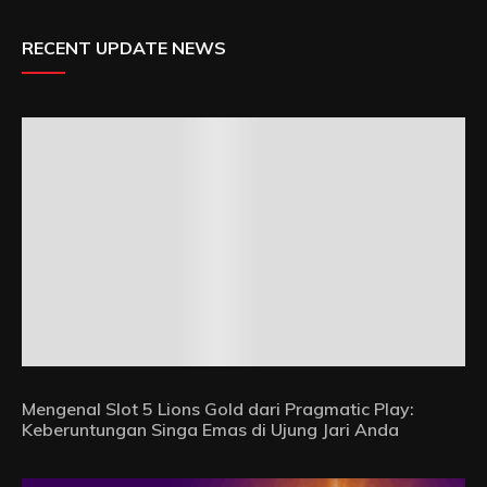
RECENT UPDATE NEWS
Mengenal Slot 5 Lions Gold dari Pragmatic Play:
Keberuntungan Singa Emas di Ujung Jari Anda