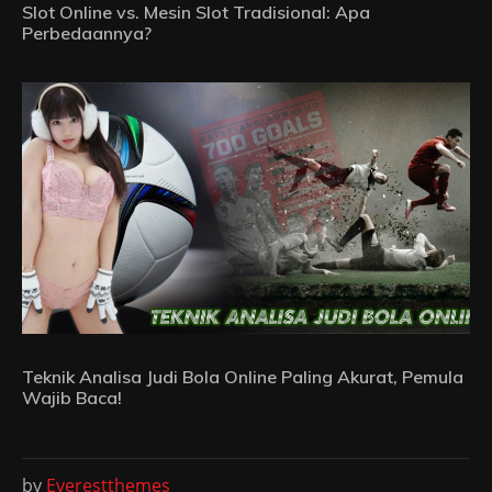
Slot Online vs. Mesin Slot Tradisional: Apa
Perbedaannya?
Teknik Analisa Judi Bola Online Paling Akurat, Pemula
Wajib Baca!
by
Everestthemes