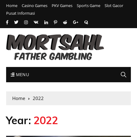
Home
Casino Games
PKV Games
Sports Game
Slot Gacor
Pusat Informasi
MENU
Home
2022
Year:
2022