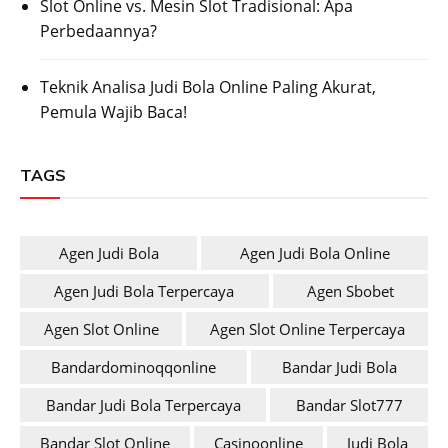
Slot Online vs. Mesin Slot Tradisional: Apa
Perbedaannya?
Teknik Analisa Judi Bola Online Paling Akurat,
Pemula Wajib Baca!
TAGS
Agen Judi Bola
Agen Judi Bola Online
Agen Judi Bola Terpercaya
Agen Sbobet
Agen Slot Online
Agen Slot Online Terpercaya
Bandardominoqqonline
Bandar Judi Bola
Bandar Judi Bola Terpercaya
Bandar Slot777
Bandar Slot Online
Casinoonline
Judi Bola