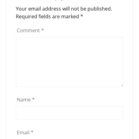
Your email address will not be published.
Required fields are marked
*
Comment
*
Name
*
Email
*