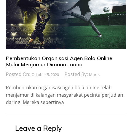
Pembentukan Organisasi Agen Bola Online
Mulai Menjamur Dimana-mana
Posted On:
Posted By:
October 5, 2020
Morts
Pembentukan organisasi agen bola online telah
menjamur di kalangan masyarakat pecinta perjudian
daring. Mereka sepertinya
Leave a Reply