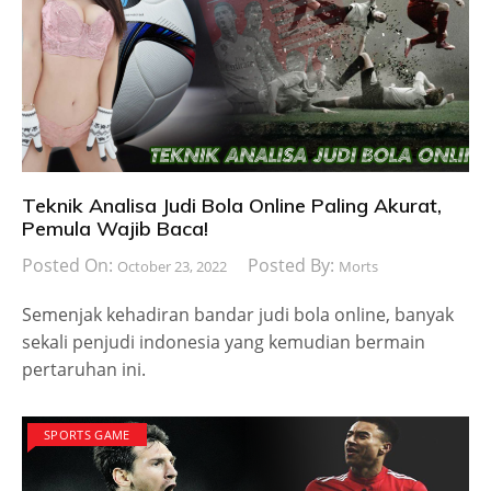
Teknik Analisa Judi Bola Online Paling Akurat,
Pemula Wajib Baca!
Posted On:
Posted By:
October 23, 2022
Morts
Semenjak kehadiran bandar judi bola online, banyak
sekali penjudi indonesia yang kemudian bermain
pertaruhan ini.
SPORTS GAME