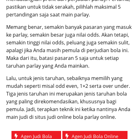
pastikan untuk tidak serakah, pilihlah maksimal 5
pertandingan saja saat main parlay.
Memang benar, semakin banyak pasaran yang masuk
ke parlay, semakin besar juga nilai odds. Akan tetapi,
semakin tinggi nilai odds, peluang juga semakin sulit,
apalagi jika Anda masih pemula di perjudian bola ini.
Maka dari itu, batasi pasaran 5 saja untuk setiap
taruhan parlay yang Anda mainkan.
Lalu, untuk jenis taruhan, sebaiknya memilih yang
mudah seperti misal odd even, 1×2 serta over under.
Tiga jenis taruhan ini merupakan jenis taruhan bola
yang paling direkomendasikan, khususnya bagi
pemula. Jadi, terapkan teknik ini ketika nantinya Anda
main judi di situs judi online bola parlay online.
Agen Judi Bola
Agen Judi Bola Online