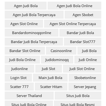
Agen Judi Bola
Agen Judi Bola Online
Agen Judi Bola Terpercaya
Agen Sbobet
Agen Slot Online
Agen Slot Online Terpercaya
Bandardominoqqonline
Bandar Judi Bola
Bandar Judi Bola Terpercaya
Bandar Slot777
Bandar Slot Online
Casinoonline
Judi Bola
Judi Bola Online
Judidominoqq
Judi Online
Judionline
Judi Slot
Judi Slot Online
Login Slot
Main Judi Bola
Sbobetonline
Scatter 777
Scatter Hitam
Server Jepang
Server Thailand
Situs Judi Bola
Situs Judi Bola Online
Situs Judi Bola Resmi