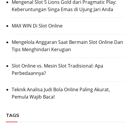
Mengenal Slot 5 Lions Gold dari Pragmatic Play:
Keberuntungan Singa Emas di Ujung Jari Anda
MAX WIN Di Slot Online
Mengelola Anggaran Saat Bermain Slot Online Dan
Tips Menghindari Kerugian
Slot Online vs. Mesin Slot Tradisional: Apa
Perbedaannya?
Teknik Analisa Judi Bola Online Paling Akurat,
Pemula Wajib Baca!
TAGS